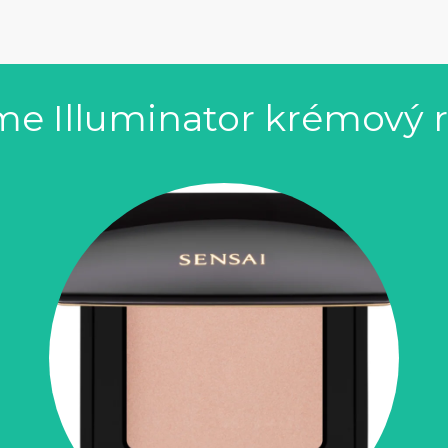
me Illuminator krémový r