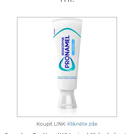
Koupit LINK:
Klikněte zde