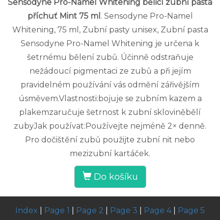
Sensodyne Pro-Namel Whitening bělicí zubní pasta
příchuť Mint 75 ml
. Sensodyne Pro-Namel
Whitening, 75 ml, Zubní pasty unisex, Zubní pasta
Sensodyne Pro-Namel Whitening je určena k
šetrnému bělení zubů. Účinně odstraňuje
nežádoucí pigmentaci ze zubů a při jejím
pravidelném používání vás odmění zářivějším
úsměvem.Vlastnosti:bojuje se zubním kazem a
plakemzaručuje šetrnost k zubní skloviněbělí
zubyJak používat:Používejte nejméně 2× denně.
Pro dočištění zubů použijte zubní nit nebo
mezizubní kartáček.
Do košíku
Index
|
Page 1
|
Page 2
|
Page 3
|
Page 4
|
Page 5