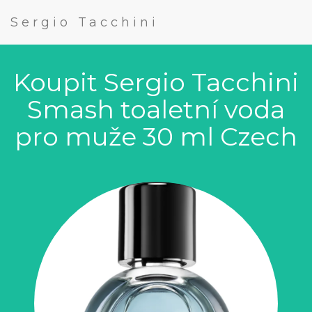
Sergio Tacchini
Koupit Sergio Tacchini
Smash toaletní voda
pro muže 30 ml Czech