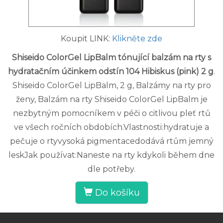
Koupit LINK:
Klikněte zde
Shiseido ColorGel LipBalm tónující balzám na rty s
hydratačním účinkem odstín 104 Hibiskus (pink) 2 g
.
Shiseido ColorGel LipBalm, 2 g, Balzámy na rty pro
ženy, Balzám na rty Shiseido ColorGel LipBalm je
nezbytným pomocníkem v péči o citlivou pleť rtů
ve všech ročních obdobích.Vlastnosti:hydratuje a
pečuje o rtyvysoká pigmentacedodává rtům jemný
leskJak používat:Naneste na rty kdykoli během dne
dle potřeby.
Do košíku