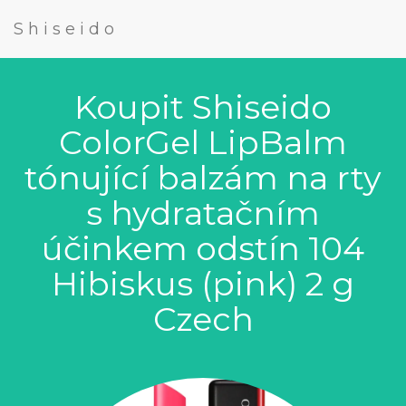
Shiseido
Koupit Shiseido
ColorGel LipBalm
tónující balzám na rty
s hydratačním
účinkem odstín 104
Hibiskus (pink) 2 g
Czech