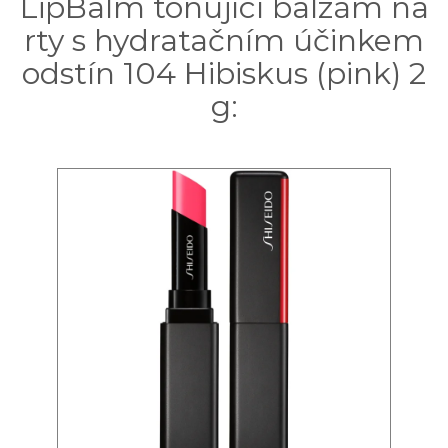
LipBalm tónující balzám na
rty s hydratačním účinkem
odstín 104 Hibiskus (pink) 2
g: