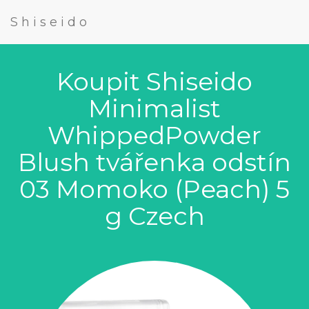
Shiseido
Koupit Shiseido
Minimalist
WhippedPowder
Blush tvářenka odstín
03 Momoko (Peach) 5
g Czech