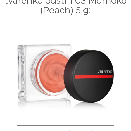
tvářenka odstín 03 Momoko
(Peach) 5 g: