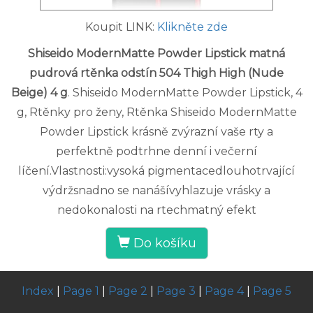
Koupit LINK:
Klikněte zde
Shiseido ModernMatte Powder Lipstick matná
pudrová rtěnka odstín 504 Thigh High (Nude
Beige) 4 g
. Shiseido ModernMatte Powder Lipstick, 4
g, Rtěnky pro ženy, Rtěnka Shiseido ModernMatte
Powder Lipstick krásně zvýrazní vaše rty a
perfektně podtrhne denní i večerní
líčení.Vlastnosti:vysoká pigmentacedlouhotrvající
výdržsnadno se nanášívyhlazuje vrásky a
nedokonalosti na rtechmatný efekt
Do košíku
Index
|
Page 1
|
Page 2
|
Page 3
|
Page 4
|
Page 5