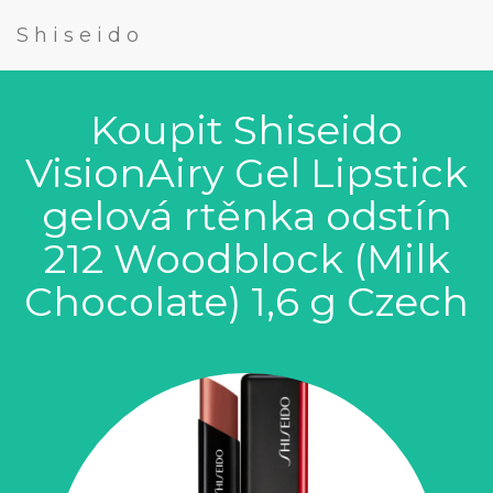
Shiseido
Koupit Shiseido
VisionAiry Gel Lipstick
gelová rtěnka odstín
212 Woodblock (Milk
Chocolate) 1,6 g Czech