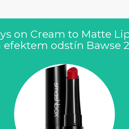
s on Cream to Matte Lip
efektem odstín Bawse 2