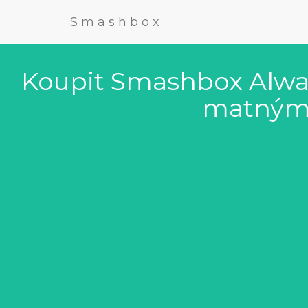
Smashbox
Koupit Smashbox Alway
matným 