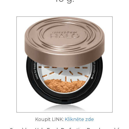
Koupit LINK:
Klikněte zde