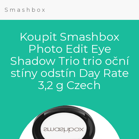
Smashbox
Koupit Smashbox
Photo Edit Eye
Shadow Trio trio oční
stíny odstín Day Rate
3,2 g Czech