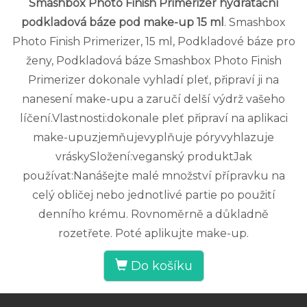
Smashbox Photo Finish Primerizer hydratační
podkladová báze pod make-up 15 ml
. Smashbox
Photo Finish Primerizer, 15 ml, Podkladové báze pro
ženy, Podkladová báze Smashbox Photo Finish
Primerizer dokonale vyhladí pleť, připraví ji na
nanesení make-upu a zaručí delší výdrž vašeho
líčení.Vlastnosti:dokonale pleť připraví na aplikaci
make-upuzjemňujevyplňuje póryvyhlazuje
vráskySložení:veganský produktJak
používat:Nanášejte malé množství přípravku na
celý obličej nebo jednotlivé partie po použití
denního krému. Rovnoměrně a důkladně
rozetřete. Poté aplikujte make-up.
Do košíku