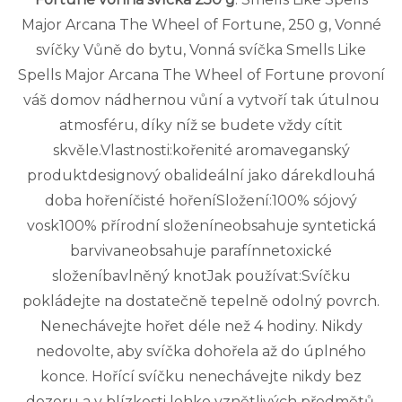
Major Arcana The Wheel of Fortune, 250 g, Vonné
svíčky Vůně do bytu, Vonná svíčka Smells Like
Spells Major Arcana The Wheel of Fortune provoní
váš domov nádhernou vůní a vytvoří tak útulnou
atmosféru, díky níž se budete vždy cítit
skvěle.Vlastnosti:kořenité aromaveganský
produktdesignový obalideální jako dárekdlouhá
doba hořeníčisté hořeníSložení:100% sójový
vosk100% přírodní složeníneobsahuje syntetická
barvivaneobsahuje parafínnetoxické
složeníbavlněný knotJak používat:Svíčku
pokládejte na dostatečně tepelně odolný povrch.
Nenechávejte hořet déle než 4 hodiny. Nikdy
nedovolte, aby svíčka dohořela až do úplného
konce. Hořící svíčku nenechávejte nikdy bez
dozoru a v blízkosti lehko vznětlivých předmětů.