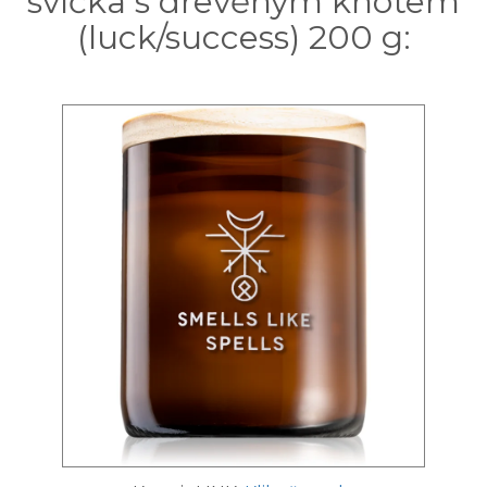
svíčka s dřevěným knotem
(luck/success) 200 g: