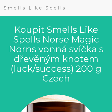
Smells Like Spells
Koupit Smells Like
Spells Norse Magic
Norns vonná svíčka s
dřevěným knotem
(luck/success) 200 g
Czech