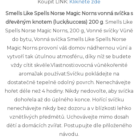
Koupit LINK:
Klikněte zde
Smells Like Spells Norse Magic Norns vonná svíčka s
dřevěným knotem (luck/success) 200 g
. Smells Like
Spells Norse Magic Norns, 200 g, Vonné svíčky Vůně
do bytu, Vonná svíčka Smells Like Spells Norse
Magic Norns provoní váš domov nádhernou vůní a
vytvoří tak útulnou atmosféru, díky níž se budete
vždy cítit skvěle.Vlastnosti:ovocná vůněkořenité
aromaJak používat:Svíčku pokládejte na
dostatečně tepelně odolný povrch. Nenechávejte
hořet déle než 4 hodiny. Nikdy nedovolte, aby svíčka
dohořela až do úplného konce. Hořící svíčku
nenechávejte nikdy bez dozoru a v blízkosti lehko
vznětlivých předmětů. Uchovávejte mimo dosah
dětí a domácích zvířat. Postupujte dle přiloženého
návodu.