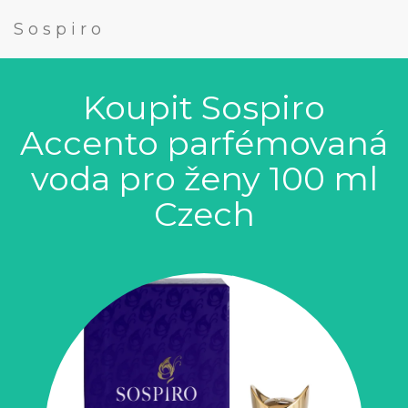
Sospiro
Koupit Sospiro
Accento parfémovaná
voda pro ženy 100 ml
Czech