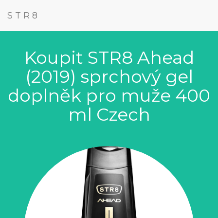
STR8
Koupit STR8 Ahead
(2019) sprchový gel
doplněk pro muže 400
ml Czech