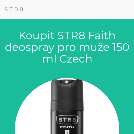
STR8
Koupit STR8 Faith
deospray pro muže 150
ml Czech