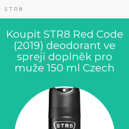
STR8
Koupit STR8 Red Code
(2019) deodorant ve
spreji doplněk pro
muže 150 ml Czech