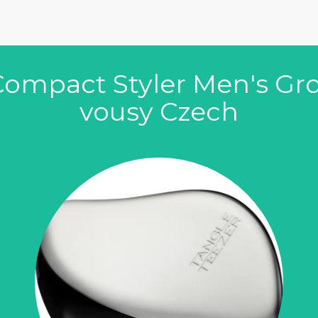
Compact Styler Men's Gro
vousy Czech