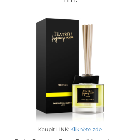
Koupit LINK:
Klikněte zde