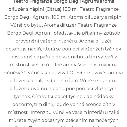
Teatro Fragranze Borgo Degli Agrumi aroma
difuzér s náplní (Citrus) 100 ml
. Teatro Fragranze
Borgo Degli Agrumi, 100 ml, Aroma difuzéry s náplní
Vůně do bytu, Aroma difuzér Teatro Fragranze
Borgo Degli Agrumi představuje příjemný způsob
provonění vašeho interiéru. Aroma difuzér
obsahuje náplň, která se pomocí vložených tyčinek
postupně odpařuje do vzduchu, a tím vytváří v
místnosti velice útulné aroma.Vlastnosti:ovocná
vůněsvěží vůněJak používat:Otevřete uzávěr aroma
difuzéru a nalijte do něj náplň. Vůně se z aroma
difuzéru uvolňuje postupně pomocí vložených
tyčinek. Čím větší počet tyčinek do nádobky
ponoříte, tím silněji bude vonná esence cítit v
místnosti. Intenzitu vůně ve vašem interiéru také
můžete zvýšit občasným otáčením namočených