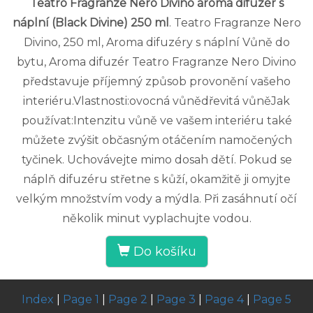
Teatro Fragranze Nero Divino aroma difuzér s
náplní (Black Divine) 250 ml
. Teatro Fragranze Nero
Divino, 250 ml, Aroma difuzéry s náplní Vůně do
bytu, Aroma difuzér Teatro Fragranze Nero Divino
představuje příjemný způsob provonění vašeho
interiéru.Vlastnosti:ovocná vůnědřevitá vůněJak
používat:Intenzitu vůně ve vašem interiéru také
můžete zvýšit občasným otáčením namočených
tyčinek. Uchovávejte mimo dosah dětí. Pokud se
náplň difuzéru střetne s kůží, okamžitě ji omyjte
velkým množstvím vody a mýdla. Při zasáhnutí očí
několik minut vyplachujte vodou.
Do košíku
Index
|
Page 1
|
Page 2
|
Page 3
|
Page 4
|
Page 5