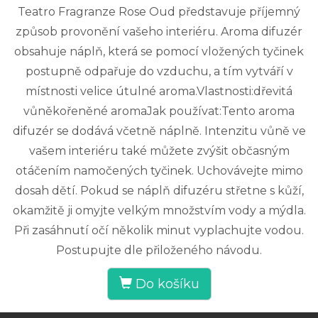
Teatro Fragranze Rose Oud představuje příjemný
způsob provonění vašeho interiéru. Aroma difuzér
obsahuje náplň, která se pomocí vložených tyčinek
postupně odpařuje do vzduchu, a tím vytváří v
místnosti velice útulné aroma.Vlastnosti:dřevitá
vůněkořeněné aromaJak používat:Tento aroma
difuzér se dodává včetně náplně. Intenzitu vůně ve
vašem interiéru také můžete zvýšit občasným
otáčením namočených tyčinek. Uchovávejte mimo
dosah dětí. Pokud se náplň difuzéru střetne s kůží,
okamžitě ji omyjte velkým množstvím vody a mýdla.
Při zasáhnutí očí několik minut vyplachujte vodou.
Postupujte dle přiloženého návodu.
Do košíku