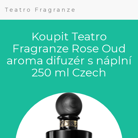
Teatro Fragranze
Koupit Teatro
Fragranze Rose Oud
aroma difuzér s náplní
250 ml Czech