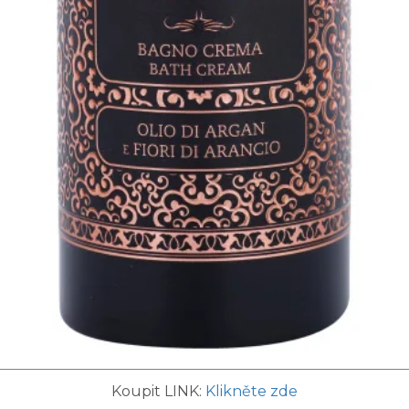
Koupit LINK:
Klikněte zde