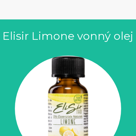
Elisir Limone vonný olej