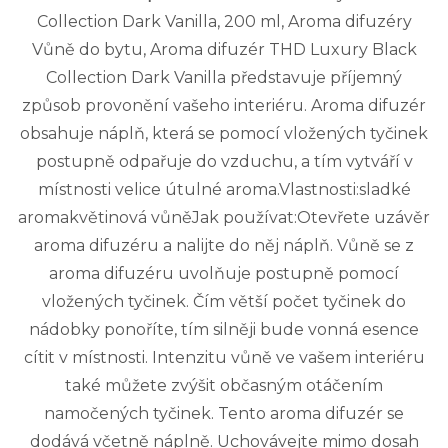
Collection Dark Vanilla, 200 ml, Aroma difuzéry
Vůně do bytu, Aroma difuzér THD Luxury Black
Collection Dark Vanilla představuje příjemný
způsob provonění vašeho interiéru. Aroma difuzér
obsahuje náplň, která se pomocí vložených tyčinek
postupně odpařuje do vzduchu, a tím vytváří v
místnosti velice útulné aroma.Vlastnosti:sladké
aromakvětinová vůněJak používat:Otevřete uzávěr
aroma difuzéru a nalijte do něj náplň. Vůně se z
aroma difuzéru uvolňuje postupně pomocí
vložených tyčinek. Čím větší počet tyčinek do
nádobky ponoříte, tím silněji bude vonná esence
cítit v místnosti. Intenzitu vůně ve vašem interiéru
také můžete zvýšit občasným otáčením
namočených tyčinek. Tento aroma difuzér se
dodává včetně náplně. Uchovávejte mimo dosah