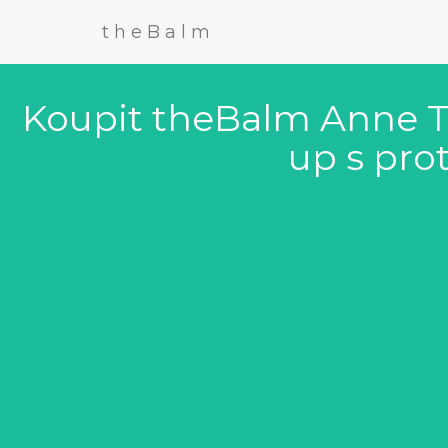
theBalm
Koupit theBalm Anne T
up s pro