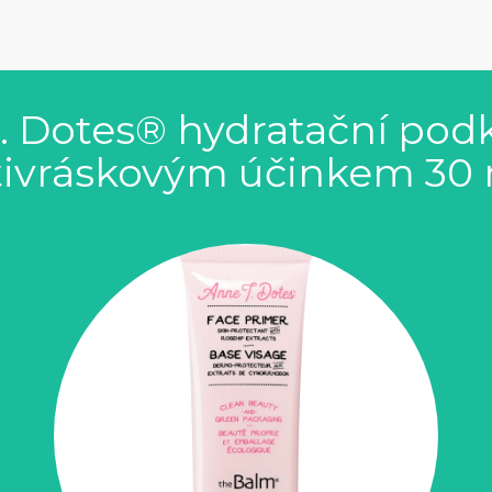
. Dotes® hydratační pod
tivráskovým účinkem 30