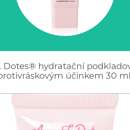
. Dotes® hydratační podklado
protivráskovým účinkem 30 ml