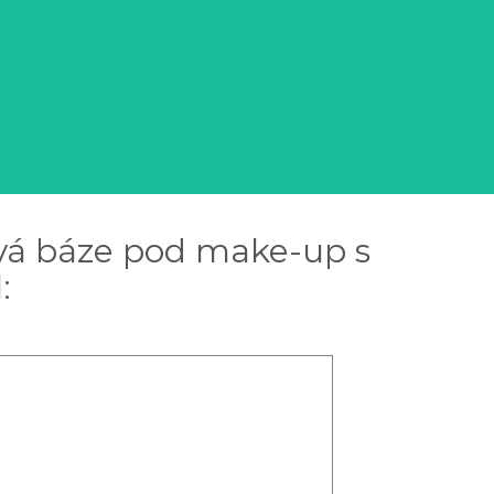
vá báze pod make-up s
: