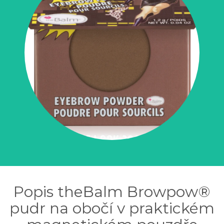
Popis theBalm Browpow®
pudr na obočí v praktickém