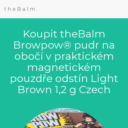
theBalm
Koupit theBalm
Browpow® pudr na
obočí v praktickém
magnetickém
pouzdře odstín Light
Brown 1,2 g Czech