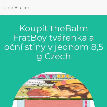
theBalm
Koupit theBalm
FratBoy tvářenka a
oční stíny v jednom 8,5
g Czech