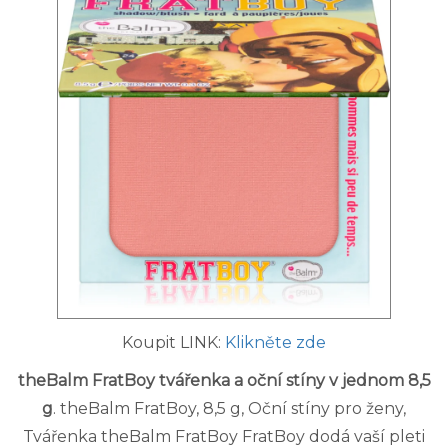
Koupit LINK:
Klikněte zde
theBalm FratBoy tvářenka a oční stíny v jednom 8,5
g
. theBalm FratBoy, 8,5 g, Oční stíny pro ženy,
Tvářenka theBalm FratBoy FratBoy dodá vaší pleti