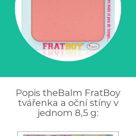
Popis theBalm FratBoy
tvářenka a oční stíny v
jednom 8,5 g: