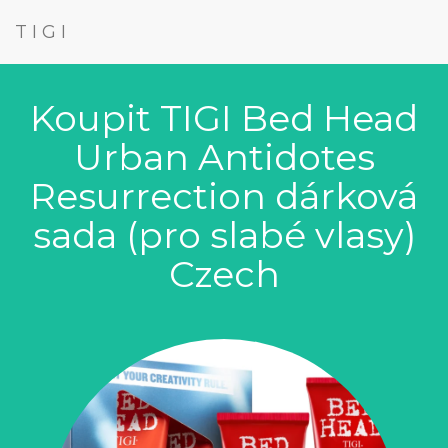
TIGI
Koupit TIGI Bed Head
Urban Antidotes
Resurrection dárková
sada (pro slabé vlasy)
Czech