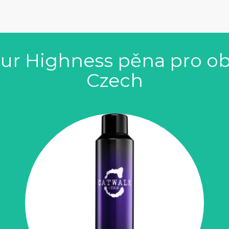
our Highness pěna pro o
Czech