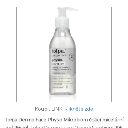
Koupit LINK:
Klikněte zde
Tołpa Dermo Face Physio Mikrobiom čisticí micelární
gel 195 ml
. Tołpa Dermo Face Physio Mikrobiom, 195