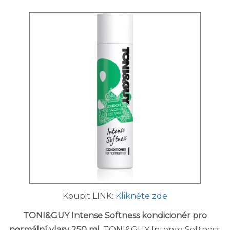
Koupit LINK:
Klikněte zde
TONI&GUY Intense Softness kondicionér pro
normální vlasy 250 ml
. TONI&GUY Intense Softness,