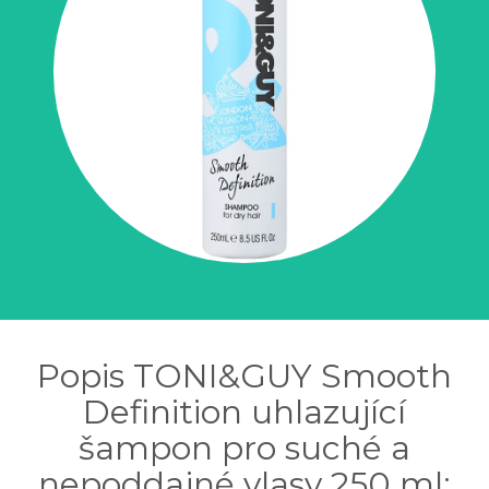
Popis TONI&GUY Smooth
Definition uhlazující
šampon pro suché a
nepoddajné vlasy 250 ml: