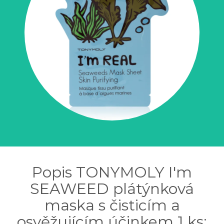
Popis TONYMOLY I'm
SEAWEED plátýnková
maska s čisticím a
osvěžujícím účinkem 1 ks: