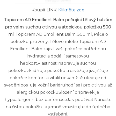
Koupit LINK:
Klikněte zde
Topicrem AD Emollient Balm pečující tělový balzám
pro velmi suchou citlivou a atopickou pokožku 500
ml
. Topicrem AD Emollient Balm, 500 ml, Péče o
pokožku pro ženy, Tělové mléko Topicrem AD
Emollient Balm zajistí vaší pokožce potřebnou
hydrataci a dodá jí sametovou
hebkost.Vlastnosti:napravuje suchou
pokožkuzklidňuje pokožku a osvěžuje jizajišťuje
pokožce komfort a vitalituokamžitě ulevuje od
svěděníposiluje kožní bariéruhodí se i pro citlivou až
alergickou pokožkuSložení:přípravek je
hypoalergenníbez parfemaceJak používat:Naneste
na čistou pokožku a jemně vmasírujte do úplného
vstřebání.