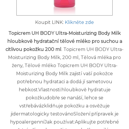
Koupit LINK:
Klikněte zde
Topicrem UH BODY Ultra-Moisturizing Body Milk
hloubkově hydratační tělové mléko pro suchou a
citlivou pokožku 200 ml
. Topicrem UH BODY Ultra-
Moisturizing Body Milk, 200 ml, Tělová mléka pro
ženy, Tělové mléko Topicrem UH BODY Ultra-
Moisturizing Body Milk zajistí vaší pokožce
potřebnou hydrataci a dodá jí sametovou
hebkost.Vlastnosti:hloubkově hydratuje
pokožkudobře se nanáší, lehce se
vstřebávázklidňuje pokožku a osvěžuje
jidermatologicky testovánoSložení:přípravek je
hypoalergenníJak používat:Aplikujte potřebné