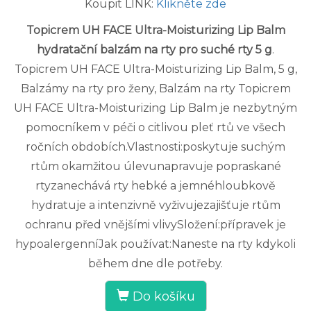
Koupit LINK:
Klikněte zde
Topicrem UH FACE Ultra-Moisturizing Lip Balm
hydratační balzám na rty pro suché rty 5 g
.
Topicrem UH FACE Ultra-Moisturizing Lip Balm, 5 g,
Balzámy na rty pro ženy, Balzám na rty Topicrem
UH FACE Ultra-Moisturizing Lip Balm je nezbytným
pomocníkem v péči o citlivou pleť rtů ve všech
ročních obdobích.Vlastnosti:poskytuje suchým
rtům okamžitou úlevunapravuje popraskané
rtyzanechává rty hebké a jemnéhloubkově
hydratuje a intenzivně vyživujezajišťuje rtům
ochranu před vnějšími vlivySložení:přípravek je
hypoalergenníJak používat:Naneste na rty kdykoli
během dne dle potřeby.
Do košíku