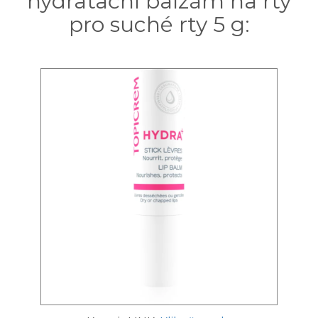
hydratační balzám na rty
pro suché rty 5 g: