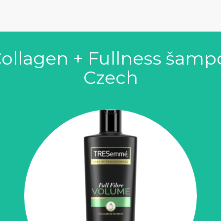
llagen + Fullness šamp
Czech