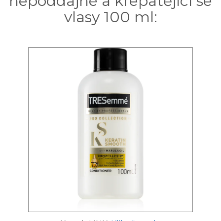
nepoddajné a krepatějící se
vlasy 100 ml: