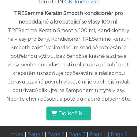
Koupit LINK:
Klikněte zde
TRESemmé Keratin Smooth kondicionér pro
nepoddajné a krepatějící se vlasy 100 ml
.
TRESemmé Keratin Smooth, 100 ml, Kondicionéry
na vlasy pro ženy, Kondicionér TRESemmé Keratin
Smooth zajistí vašim vlasům snadné rozčesání a
potřebnou výživu, bez čehož se krásné a zdravé
vlasy neobejdou.Vlastnosti:uhlazuje a působí proti
krepatěníusnadňuje rozčesávání a následnou
úpravuuzavírá povrch vlasů, činí je odolnějšímiJak
používat:Aplikujte na šamponem umyté vlasy.
Nechte chvíli působit a poté důkladně opláchněte.
Do košíku
Index
|
Page 1
|
Page 2
|
Page 3
|
Page 4
|
Page 5