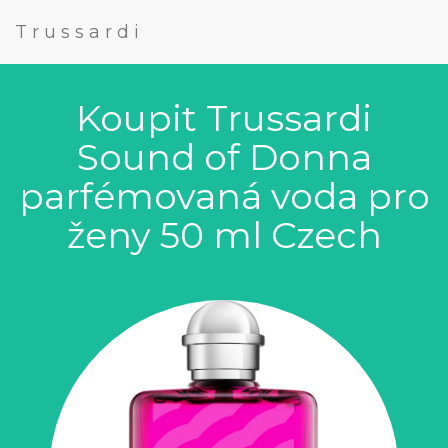
Trussardi
Koupit Trussardi
Sound of Donna
parfémovaná voda pro
ženy 50 ml Czech