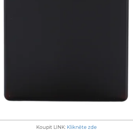
Koupit LINK:
Klikněte zde