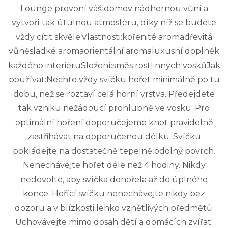
Lounge provoní váš domov nádhernou vůní a
vytvoří tak útulnou atmosféru, díky níž se budete
vždy cítit skvěle.Vlastnosti:kořenité aromadřevitá
vůněsladké aromaorientální aromaluxusní doplněk
každého interiéruSložení:směs rostlinných voskůJak
používat:Nechte vždy svíčku hořet minimálně po tu
dobu, než se roztaví celá horní vrstva. Předejdete
tak vzniku nežádoucí prohlubně ve vosku. Pro
optimální hoření doporučejeme knot pravidelně
zastřihávat na doporučenou délku. Svíčku
pokládejte na dostatečně tepelně odolný povrch.
Nenechávejte hořet déle než 4 hodiny. Nikdy
nedovolte, aby svíčka dohořela až do úplného
konce. Hořící svíčku nenechávejte nikdy bez
dozoru a v blízkosti lehko vznětlivých předmětů.
Uchovávejte mimo dosah dětí a domácích zvířat.