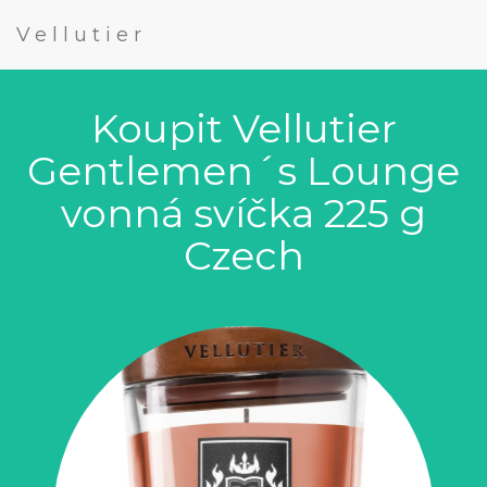
Vellutier
Koupit Vellutier
Gentlemen´s Lounge
vonná svíčka 225 g
Czech