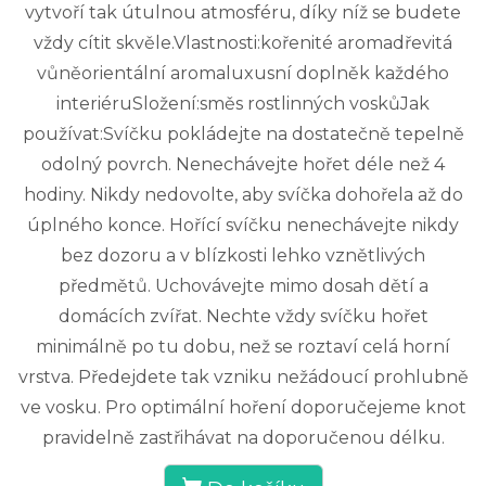
vytvoří tak útulnou atmosféru, díky níž se budete
vždy cítit skvěle.Vlastnosti:kořenité aromadřevitá
vůněorientální aromaluxusní doplněk každého
interiéruSložení:směs rostlinných voskůJak
používat:Svíčku pokládejte na dostatečně tepelně
odolný povrch. Nenechávejte hořet déle než 4
hodiny. Nikdy nedovolte, aby svíčka dohořela až do
úplného konce. Hořící svíčku nenechávejte nikdy
bez dozoru a v blízkosti lehko vznětlivých
předmětů. Uchovávejte mimo dosah dětí a
domácích zvířat. Nechte vždy svíčku hořet
minimálně po tu dobu, než se roztaví celá horní
vrstva. Předejdete tak vzniku nežádoucí prohlubně
ve vosku. Pro optimální hoření doporučejeme knot
pravidelně zastřihávat na doporučenou délku.