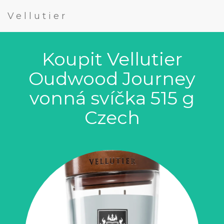
Vellutier
Koupit Vellutier
Oudwood Journey
vonná svíčka 515 g
Czech