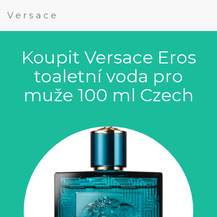
Versace
Koupit Versace Eros
toaletní voda pro
muže 100 ml Czech