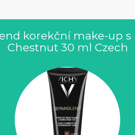
end korekční make-up s 
Chestnut 30 ml Czech