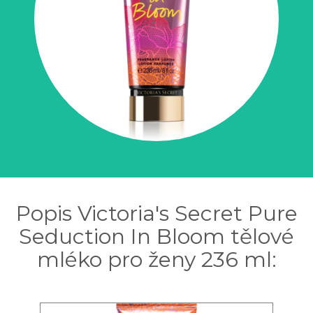
Popis Victoria's Secret Pure
Seduction In Bloom tělové
mléko pro ženy 236 ml: