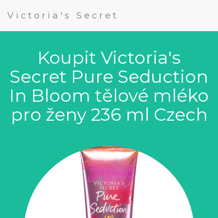
Victoria's Secret
Koupit Victoria's
Secret Pure Seduction
In Bloom tělové mléko
pro ženy 236 ml Czech