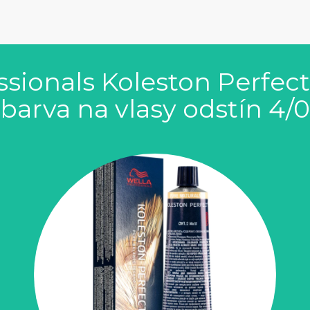
ssionals Koleston Perfec
arva na vlasy odstín 4/