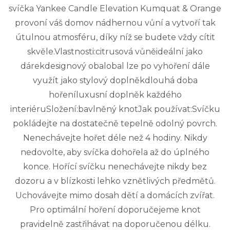
svíčka Yankee Candle Elevation Kumquat & Orange
provoní váš domov nádhernou vůní a vytvoří tak
útulnou atmosféru, díky níž se budete vždy cítit
skvěle.Vlastnosti:citrusová vůněideální jako
dárekdesignový obalobal lze po vyhoření dále
využít jako stylový doplněkdlouhá doba
hořeníluxusní doplněk každého
interiéruSložení:bavlněný knotJak používat:Svíčku
pokládejte na dostatečně tepelně odolný povrch.
Nenechávejte hořet déle než 4 hodiny. Nikdy
nedovolte, aby svíčka dohořela až do úplného
konce. Hořící svíčku nenechávejte nikdy bez
dozoru a v blízkosti lehko vznětlivých předmětů.
Uchovávejte mimo dosah dětí a domácích zvířat.
Pro optimální hoření doporučejeme knot
pravidelně zastřihávat na doporučenou délku.