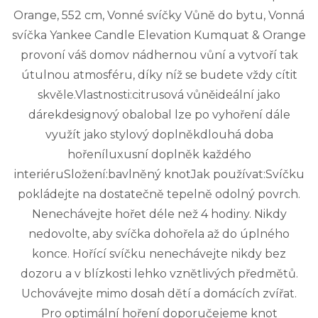
Orange, 552 cm, Vonné svíčky Vůně do bytu, Vonná
svíčka Yankee Candle Elevation Kumquat & Orange
provoní váš domov nádhernou vůní a vytvoří tak
útulnou atmosféru, díky níž se budete vždy cítit
skvěle.Vlastnosti:citrusová vůněideální jako
dárekdesignový obalobal lze po vyhoření dále
využít jako stylový doplněkdlouhá doba
hořeníluxusní doplněk každého
interiéruSložení:bavlněný knotJak používat:Svíčku
pokládejte na dostatečně tepelně odolný povrch.
Nenechávejte hořet déle než 4 hodiny. Nikdy
nedovolte, aby svíčka dohořela až do úplného
konce. Hořící svíčku nenechávejte nikdy bez
dozoru a v blízkosti lehko vznětlivých předmětů.
Uchovávejte mimo dosah dětí a domácích zvířat.
Pro optimální hoření doporučejeme knot